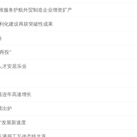
精准服务护航外贸制造企业增资扩产
便利化建设再获突破性成果
场
再投”
让人才安居乐业
值连年高速增长
绩出炉
 ”发展新速度
互通用工互借产线共享