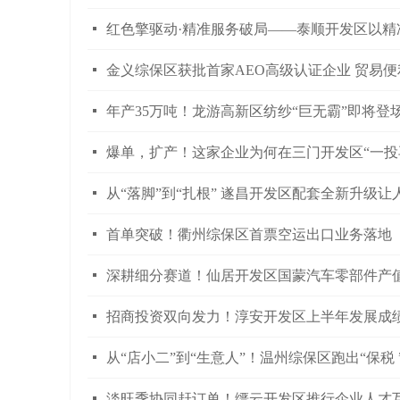
넷
红色擎驱动·精准服务破局——泰顺开发区以
넷
金义综保区获批首家AEO高级认证企业 贸易
넷
年产35万吨！龙游高新区纺纱“巨无霸”即将登
넷
爆单，扩产！这家企业为何在三门开发区“一投
넷
从“落脚”到“扎根” 遂昌开发区配套全新升级
넷
首单突破！衢州综保区首票空运出口业务落地
넷
深耕细分赛道！仙居开发区国蒙汽车零部件产
넷
招商投资双向发力！淳安开发区上半年发展成
넷
从“店小二”到“生意人”！温州综保区跑出“保税
넷
淡旺季协同赶订单！缙云开发区推行企业人才