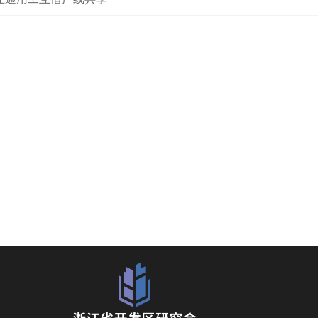
驻！
1
/
127
上一页
下一页
跳转到
GO