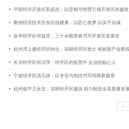
넷
平阳经济开发区郭必武：以坚韧与智慧引领开发区跨越发
넷
衢州经济技术开发区徐建勇：以匠心筑梦 以实干兴城
넷
金华经开区伊益亮：三十余载青春书写开发区发展史
넷
杭州湾上虞经开区钟元：深耕经开区热土 铸就新产业辉
넷
长兴经开区何洁萍：经开区的拓荒牛 企业的贴心人
넷
宁波经开区汤元拯：以专业与热忱书写招商新篇章
넷
杭州临平王永忠：深耕经开区建设 助力制造业高质量发
上一