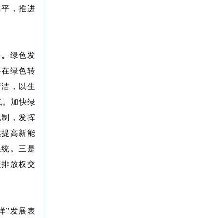
水平，推进
向。
绿色发
要在绿色转
清洁，以生
式。加快绿
机制，发挥
续提高新能
系统。三是
碳排放权交
样”发展表