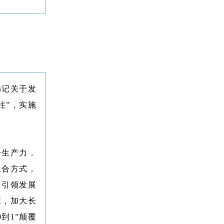
书记关于发
柱”，实施
一生产力，
组合方式，
，引领发展
重，加大长
到1”颠覆