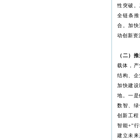
性突破。
全链条推
合。加快
动创新资
（二）推
载体，产
结构、企
加快建设
地。一是
数智、绿
创新工程
智能+”
建立未来