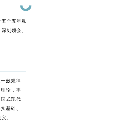
十五个五年规
、深刻领会、
展一般规律
力理论，丰
中国式现代
夯实基础、
意义。