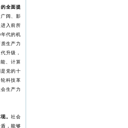
力的全面提
最广阔、影
展进入前所
0年代的机
新质生产力
迭代升级，
子能、计算
别是党的十
一轮科技革
社会生产力
体现。
社会
矛盾，能够