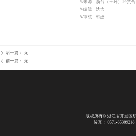
✎来源
| 浙台（玉环）经贸
✎
编辑 | 沈含
✎审核
| 韩婕
后一篇：
无
ꄲ
前一篇：
无
ꄴ
版权所有©
浙江省开发区
传真：
0571-85389218