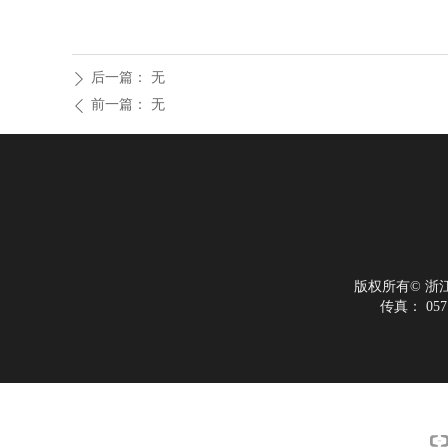
后一篇：
无
ꄲ
前一篇：
无
ꄴ
版权所有©
浙
传真：
057