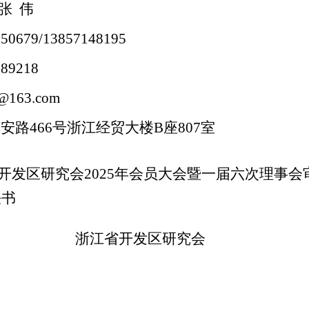
张 伟
050679/13857148195
389218
8@163.com
延安路
466
号浙江经贸大楼
B
座
807
室
开发区研究会
2025
年会员大会暨一届六次理事会
决书
开发区研究会