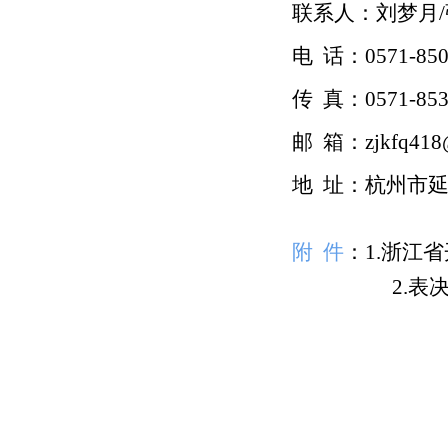
联系人：刘梦月
/
电
话：
0571-85
传
真：
0571-85
邮
箱：
zjkfq41
地
址：杭州市
附
件
：
1.
浙江省
2.
表
浙江省