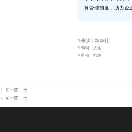
算管理制度，助力企
✎来源
| 新华社
✎
编辑 | 沈含
✎审核
| 韩婕
后一篇：
无
ꄲ
前一篇：
无
ꄴ