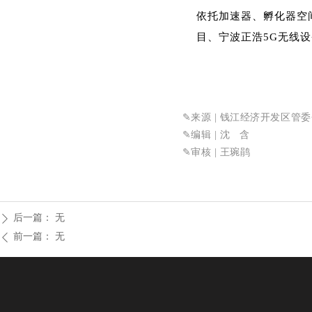
依托加速器、孵化器空
目、宁波正浩5G无线
✎
来源 | 钱江经济开发区管
✎
编辑 | 沈 含
✎
审核 | 王琬鹃
后一篇：
无
ꄲ
前一篇：
无
ꄴ