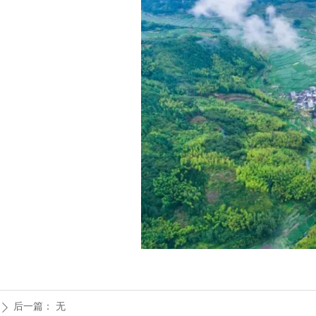
后一篇：
无
ꄲ