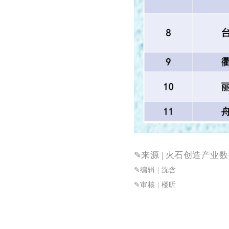
✎来源
| 火石创造产业
✎
编辑 |
沈含
✎审核
| 楼昕