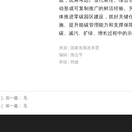
面，统筹考虑产业代表性、综合
动形成可复制推广的鲜活经验。
体推进零碳园区建设，抓好关键
施、提升能碳管理能力和支撑保
碳、减污、扩绿、增长过程中的
来源 | 国家发展改革委
编辑 | 詹志平
审核 | 韩婕
后一篇：
无
ꄲ
前一篇：
无
ꄴ